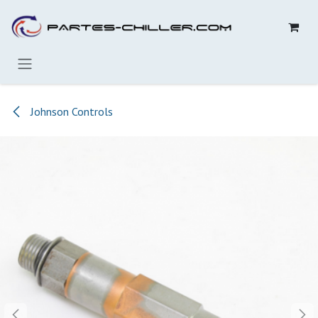
Ir al contenido
Johnson Controls